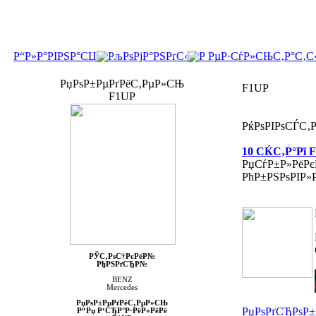
Р“Р»Р°РІРЅР°СЏ
РљРѕРјР°РЅРґС‹
Р РµР·СѓР»СЊС‚Р°С‚С
РџРѕР±РµРґРёС‚РµР»СЊ
F1UP
F1UP
РќРѕРІРѕСЃС‚Р
10 СЌС‚Р°Рї 
РџСѓР±Р»РёРє
РћР±РЅРѕРІР»
РЎС‚РѕС†РєРёР№
РђРЅРґСЂР№
BENZ
Mercedes
РџРѕР±РµРґРёС‚РµР»СЊ
РџРѕРґСЂРѕР±
Р“Рџ Р‘СЂР°Р·РёР»РёРё