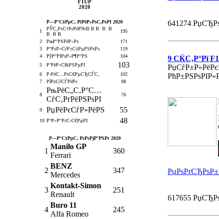
F1UP
2020
Р—Р°С‡РµС‚ РїРёР»РѕС‚РѕРІ 2020
641274 РџСЂР
РЎС‚РѕС†РєРёР№
В В В В В
1
195
В В В
2
РњР°РЅРёР»Рѕ
171
3
Р“РѕР»СѓР±С‡РµРЅРєРѕ
119
4
РўР°РІРѕР»Р¶Р°РЅ
104
9 СЌС‚Р°Рї F
103
5
Р’РёР»СЊРЅРµРІ
РџСѓР±Р»РёРє
6
Р›РёС…РѕС€РµСЂСЃС‚
102
РћР±РЅРѕРІР»
7
РЇРєСѓСЃРёРє
88
РњРёС„С‚Р°С…
8
76
СѓС‚РґРёРЅРѕРІ
РџРёРєСѓР»РёРЅ
55
9
48
10
Р“Р»Р°РґС‹С€РµРІ
Р—Р°С‡РµС‚ РєРѕРјР°РЅРґ 2020
Manilo GP
1
360
Ferrari
BENZ
2
347
РџРѕРґСЂРѕР±
Mercedes
Kontakt-Simon
3
251
Renault
617655 РџСЂР
Buro 11
4
245
Alfa Romeo